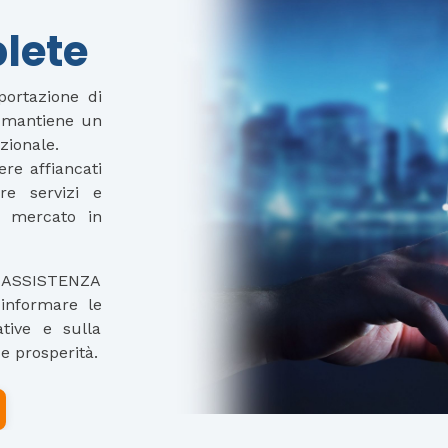
lete
portazione di
, mantiene un
zionale.
ere affiancati
ire servizi e
n mercato in
ASSISTENZA
informare le
ative e sulla
 e prosperità.