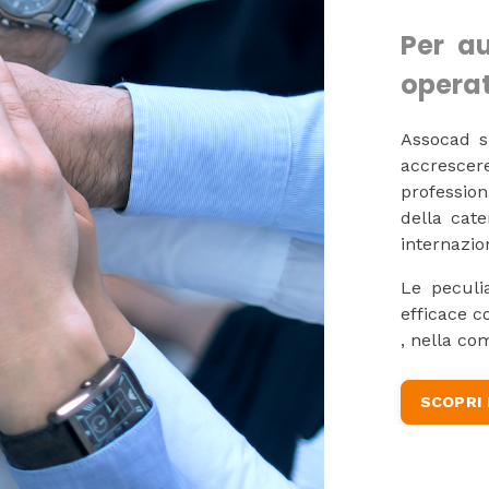
Per au
operat
Assocad s
accrescer
profession
della cat
internazio
Le peculi
efficace co
, nella co
SCOPRI 